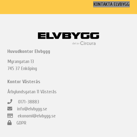
KONTAKTA ELVBYGG
Huvudkontor Elvbygg
Myrangatan 13
745 37 Enköping
Kontor Västerås
Årbylundsgatan 11 Västerås
0171-38883
info@elvbygg.se
ekonomi@elvbygg.se
GDPR