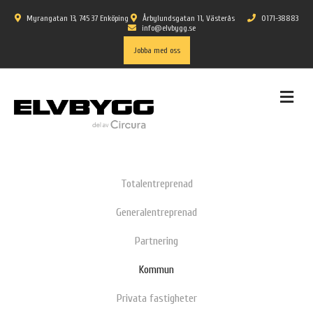
Myrangatan 13, 745 37 Enköping
Årbylundsgatan 11, Västerås
0171-38883
info@elvbygg.se
Jobba med oss
ME
Totalentreprenad
Generalentreprenad
Partnering
Kommun
Privata fastigheter