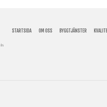
STARTSIDA
OM OSS
BYGGTJÄNSTER
KVALIT
rås