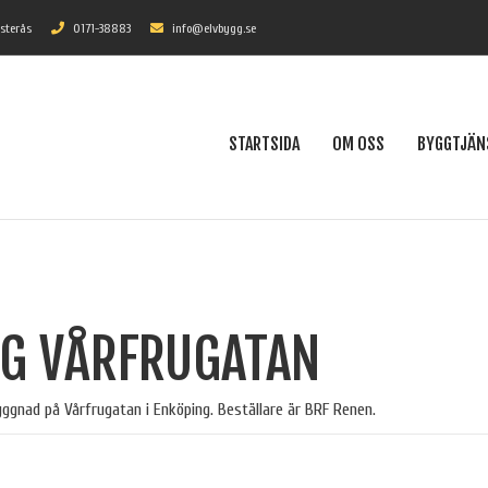
ästerås
0171-38883
info@elvbygg.se
STARTSIDA
OM OSS
BYGGTJÄN
G VÅRFRUGATAN
gnad på Vårfrugatan i Enköping. Beställare är BRF Renen.