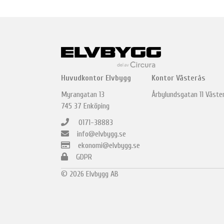
NAVIGATION
Huvudkontor Elvbygg
Kontor Västerås
Myrangatan 13
Årbylundsgatan 11 Väste
745 37 Enköping
0171-38883
info@elvbygg.se
ekonomi@elvbygg.se
GDPR
© 2026 Elvbygg AB