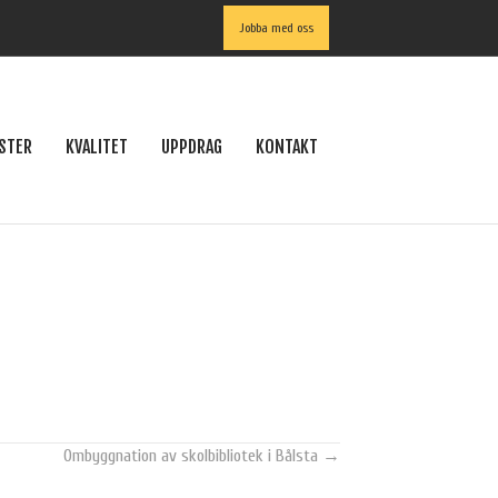
Jobba med oss
STER
KVALITET
UPPDRAG
KONTAKT
Ombyggnation av skolbibliotek i Bålsta →