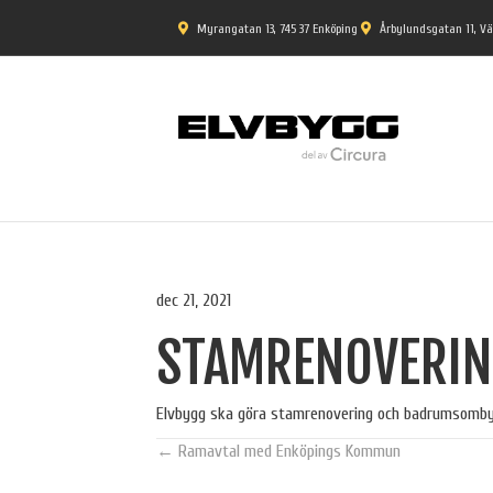
Myrangatan 13, 745 37 Enköping
Årbylundsgatan 11, V
dec 21, 2021
STAMRENOVERIN
Elvbygg ska göra stamrenovering och badrumsombyg
POSTS
← Ramavtal med Enköpings Kommun